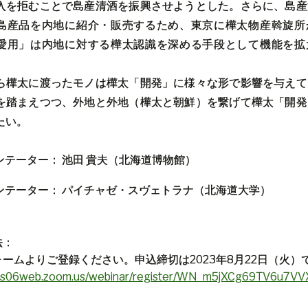
入を拒むことで島産清酒を振興させようとした。さらに、島産
島産品を内地に紹介・販売するため、東京に樺太物産斡旋所
愛用」は内地に対する樺太認識を深める手段として機能を拡
ら樺太に渡ったモノは樺太「開発」に様々な形で影響を与えて
を踏まえつつ、外地と外地（樺太と朝鮮）を繋げて樺太「開発
たい。
ンテーター： 池田 貴夫（北海道博物館）
ンテーター： パイチャゼ・スヴェトラナ（北海道大学）
法：
ームよりご登録ください。申込締切は2023年8月22日（火）
//us06web.zoom.us/webinar/register/WN_m5jXCg69TV6u7V