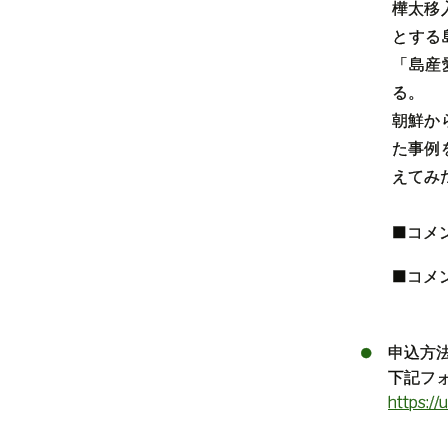
樺太移
とする
「島産
る。
朝鮮か
た事例
えてみ
■コメ
■コメ
申込方
下記フォ
https: