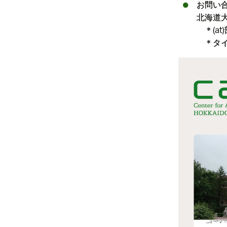
お問い
北海道大学 
＊(at
＊タイ