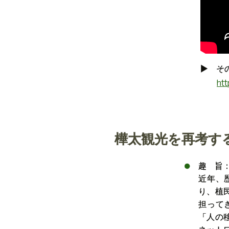
▶ そ
ht
樺太観光を再考す
趣 旨
近年、
り、植
担って
「人の