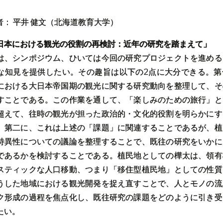
者： 平井 健文（北海道教育大学）
日本における観光の役割の再検討：近年の研究を踏まえて」
は、シンポジウム、ひいては今回の研究プロジェクトを進める
な知見を提供したい。その趣旨は以下の2点に大分できる。第
における大日本帝国期の観光に関する研究動向を整理して、そ
すことである。この作業を通して、「楽しみのための旅行」と
超えて、往時の観光が担った政治的・文化的役割を明らかにす
。第二に、これは上述の「課題」に関連することであるが、植
特異性についての議論を整理することで、既往の研究をいかに
であるかを検討することである。植民地としての樺太は、領有
スティックな人口移動、つまり「移住型植民地」としての性質
うした地域における観光開発を捉え直すことで、人とモノの流
ク形成の過程を焦点化し、既往研究の課題をどのように引き受
たい。