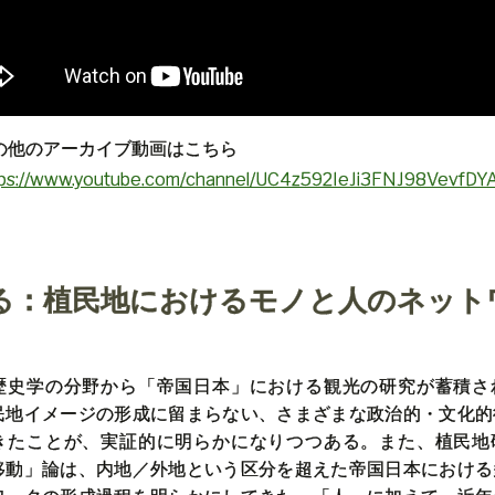
の他のアーカイブ動画はこちら
tps://www.youtube.com/channel/UC4z592IeJi3FNJ98VevfDY
る：植民地におけるモノと人のネット
：
歴史学の分野から「帝国日本」における観光の研究が蓄積さ
民地イメージの形成に留まらない、さまざまな政治的・文化的
きたことが、実証的に明らかになりつつある。また、植民地
移動」論は、内地／外地という区分を超えた帝国日本における