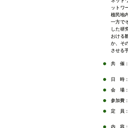
ネット
ットワ
植民地
一方で
した研
おける
か、そ
させる
共 催
メデ
日 時
会 場
参加費
定 員
内 容