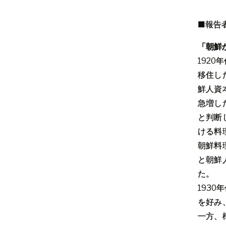
■報告
「朝鮮
192
移住し
鮮人資
急増し
と判断
ける料
朝鮮料
と朝鮮
た。
193
を好み
一方、