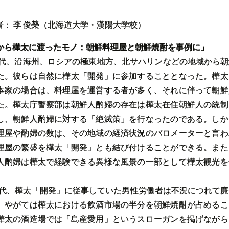
者： 李 俊榮（北海道大学・漢陽大学校）
から樺太に渡ったモノ：朝鮮料理屋と朝鮮焼酎を事例に」
0年代、沿海州、ロシアの極東地方、北サハリンなどの地域から
た。彼らは自然に樺太「開発」に参加することとなった。樺太
本家の場合は、料理屋を運営する者が多く、それに伴って朝鮮
た。樺太庁警察部は朝鮮人酌婦の存在は樺太在住朝鮮人の統制
し、朝鮮人酌婦に対する「絶滅策」を行なったのである。しか
理屋や酌婦の数は、その地域の経済状況のバロメーターと言わ
理屋の繁盛を樺太「開発」とも結び付けることができる。また
人酌婦は樺太で経験できる異様な風景の一部として樺太観光を
0年代、樺太「開発」に従事していた男性労働者は不況につれて
、やがては樺太における飲酒市場の半分を朝鮮焼酎が占めるこ
樺太の酒造場では「島産愛用」というスローガンを掲げながら