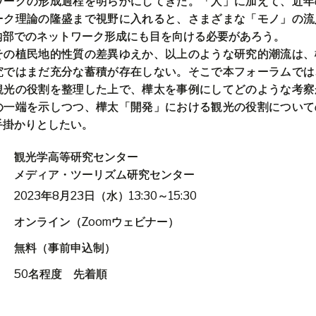
ワークの形成過程を明らかにしてきた。「人」に加えて、近年
ーク理論の隆盛まで視野に入れると、さまざまな「モノ」の流
内部でのネットワーク形成にも目を向ける必要があろう。
その植民地的性質の差異ゆえか、以上のような研究的潮流は、
究ではまだ充分な蓄積が存在しない。そこで本フォーラムでは
観光の役割を整理した上で、樺太を事例にしてどのような考察
の一端を示しつつ、樺太「開発」における観光の役割について
手掛かりとしたい。
： 観光学高等研究センター
ィア・ツーリズム研究センター
：
2023
年8月23日（水）
13:30～15:30
： オンライン（
Zoom
ウェビナー）
： 無料（事前申込制）
： 50名程度 先着順
：