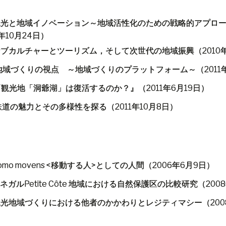
観光と地域イノベーション～地域活性化のための戦略的アプロ
年
10
月
24
日）
サブカルチャーとツーリズム，そして次世代の地域振興（
2010
地域づくりの視点 ～地域づくりのプラットフォーム～（
2011
『観光地「洞爺湖」は復活するのか？』（
2011
年
6
月
19
日）
鉄道の魅力とその多様性を探る（
2011
年
10
月
8
日）
mo movens <
移動する人
>
としての人間（
2006
年
6
月
9
日）
ネガル
Petite Côte
地域における自然保護区の比較研究（
2008
観光地域づくりにおける他者のかかわりとレジティマシー（
200