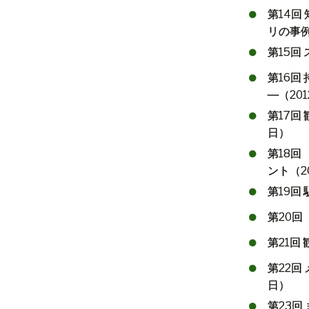
第
14
回
リの事
第
15
回
第
16
回
―（
201
第
17
回
日）
第
18
回
ント（
2
第
19
回
第
20
回
第
21
回
第
22
回
日）
第
23
回