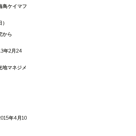
海鳥ケイマフ
日）
究から
13
年
2
月
24
光地マネジメ
2015
年
4
月
10