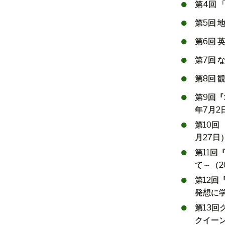
第
4
回
第5回
第
6
回
第
7
回
第
8
回
第
9
回
『
年
7
月
2
第
10
回
月
27
日
第
11
回
て～（
2
第
12
回
発想に
第
13
回
クイー