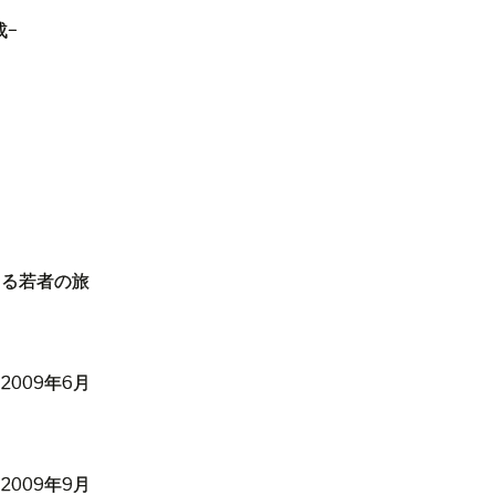
成
−
える若者の旅
（
2009
年
6
月
（
2009
年
9
月