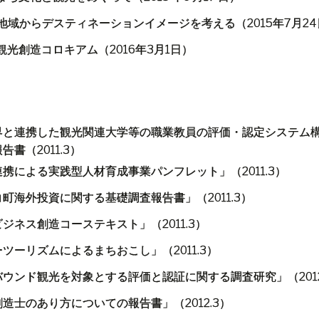
地域からデスティネーションイメージを考える（
2015
年
7
月
24
観光創造コロキアム（
2016
年
3
月
1
日）
界と連携した観光関連大学等の職業教員の評価・認定システム
報告書（
2011.3
）
連携による実践型人材育成事業パンフレット」（
2011.3
）
コ町海外投資に関する基礎調査報告書」（
2011.3
）
ビジネス創造コーステキスト」（
2011.3
）
ーツーリズムによるまちおこし」（
2011.3
）
バウンド観光を対象とする評価と認証に関する調査研究」（
201
創造士のあり方についての報告書」（
2012.3
）