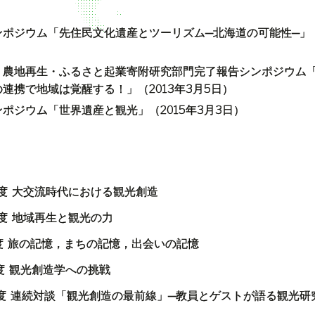
ンポジウム「先住民文化遺産とツーリズム─北海道の可能性─」
・農地再生・ふるさと起業寄附研究部門完了報告シンポジウム
の連携で地域は覚醒する！」（
2013
年
3
月
5
日）
ンポジウム「世界遺産と観光」（
2015
年
3
月
3
日）
度
大交流時代における観光創造
度
地域再生と観光の力
度
旅の記憶，まちの記憶，出会いの記憶
度
観光創造学への挑戦
度
連続対談「観光創造の最前線」─教員とゲストが語る観光研