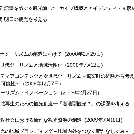
度
記憶をめぐる観光論
−
アーカイブ構築とアイデンティティ形
度 明日の観光を考える
オツーリズムの創造に向けて（
2008
年
2
月
29
日）
世代ツーリズムと地域活性化（
2008
年
7
月
12
日）
メディアコンテンツと次世代ツーリズム～鷲宮町の経験から考
と可能性～（
2008
年
12
月
7
日）
ツーリズム・イノベーション（
2009
年
2
月
27
日）
地域再生のための観光創造―「着地型観光？」の課題を考える
情報社会における新たな観光資源の創造（
2009
年
7
月
18
日）
観光の地域ブランディング－地域内外をつなぐ新たなしくみ－