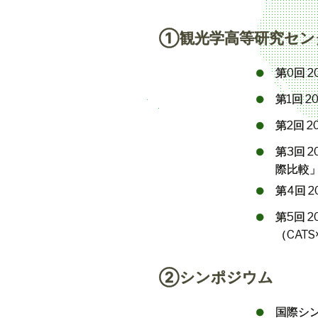
①観光学高等研究セン
第
0
回
2
第
1
回
2
第
2
回
2
第
3
回
2
際比較
第
4
回
2
第
5
回
2
（
CATS
②シンポジウム
国際シ