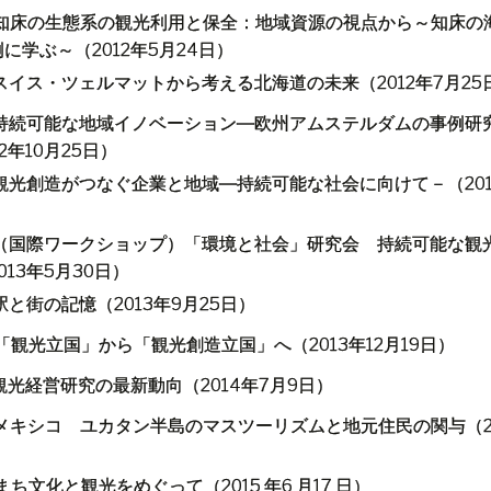
知床の生態系の観光利用と保全：地域資源の視点から～知床の
例に学ぶ～（
2012
年
5
月
24
日）
スイス・ツェルマットから考える北海道の未来（
2012
年
7
月
25
持続可能な地域イノベーション―欧州アムステルダムの事例研
2
年
10
月
25
日）
観光創造がつなぐ企業と地域―持続可能な社会に向けて－（
20
（国際ワークショップ）「環境と社会」研究会 持続可能な観
013
年
5
月
30
日）
駅と街の記憶（
2013
年
9
月
25
日）
「観光立国」から「観光創造立国」へ（
2013
年
12
月
19
日）
観光経営研究の最新動向（
2014
年
7
月
9
日）
メキシコ ユカタン半島のマスツーリズムと地元住民の関与（
まち文化と観光をめぐって（
2015
年
6
月
17
日）