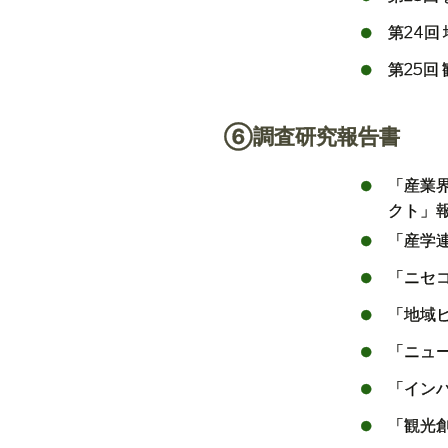
第
24
回
第
25
回
⑥調査研究報告書
「産業
クト」
「産学
「ニセ
「地域
「ニュ
「イン
「観光