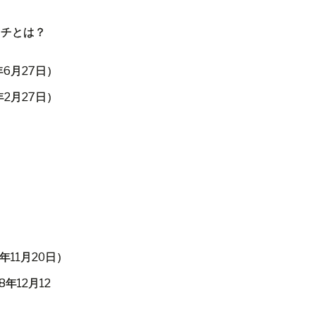
ーチとは？
年
6
月
27
日）
年
2
月
27
日）
年
11
月
20
日）
8
年
12
月
12