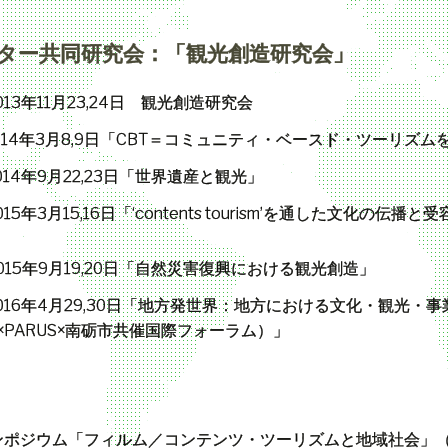
ター共同研究会：「観光創造研究会」
013
年
11
月
23,24
日 観光創造研究会
014
年
3
月
8,9
日「
CBT
＝コミュニティ・ベースド・ツーリズム
014
年
9
月
22,23
日「世界遺産と観光」
015
年
3
月
15,16
日「
‘contents tourism’
を通した文化の伝播と受
」
015
年
9
月
19,20
日「自然災害復興における観光創造」
016
年
4
月
29,30
日「地方発世界：地方における文化・観光・事
×PARUS×
南砺市共催国際フォーラム）」
ンポジウム「フィルム／コンテンツ・ツーリズムと地域社会」