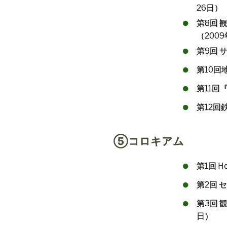
26
日）
第
8
回
（
2009
第
9
回
第
10
回
第
11
回
第
12
回
⑤コロキアム
第
1
回
Ho
第
2
回
セ
第
3
回
日）