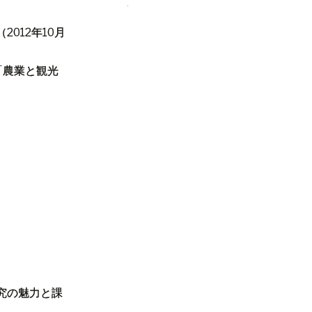
（
2012
年
10
月
「農業と観光
究の魅力と課