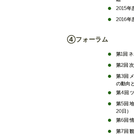
2015
年
2016
年
④フォーラム
第
1
回
ネ
第
2
回
次
第
3
回
の動向
第
4
回
第
5
回
20
日）
第
6
回
第
7
回