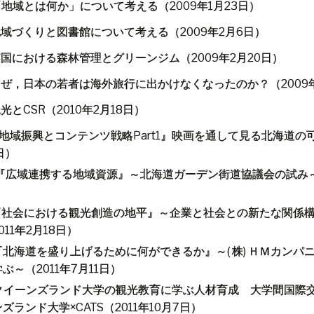
「地域とは何か」について考える（
2009
年
1
月
23
日）
地域づくりと図書館について考える（
2009
年
2
月
6
日）
英国における森林管理とグリーンジム（
2009
年
2
月
20
日）
なぜ，日本の若者は海外旅行に出かけなくなったのか？（
2009
観光と
CSR
（
2010
年
2
月
18
日）
地域振興とコンテンツ戦略
Part1
』
映画を通して見る北海道の
日）
『広域連携する地域資源』～北海道ガーデン街道協議会の試み
）
『社会における観光創造の地平』～企業と社会との新たな関係
011
年
2
月
18
日）
『北海道を盛り上げるために何ができるか』～
(
株
)
ＨＭカンパ
学ぶ
～（
2011
年
7
月
11
日）
クイーンズランド大学の観光教育に学ぶ人材育成 大学間
国際
ンズランド大学
×
CATS
（
2011
年
10
月
7
日）