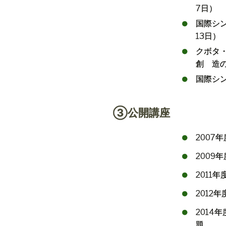
7
日）
国際シ
13
日）
クボタ
創 造
国際シ
③公開講座
2007
年
2009
年
2011
年
2012
年
2014
年
題