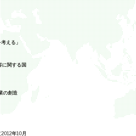
を考える」
容に関する国
業の創造
（
2012
年
10
月