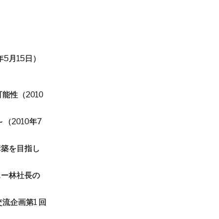
年
5
月
15
日）
可能性（
2010
～（
2010
年
7
構築を目指し
ニー林社長の
交流企画
第
1
回