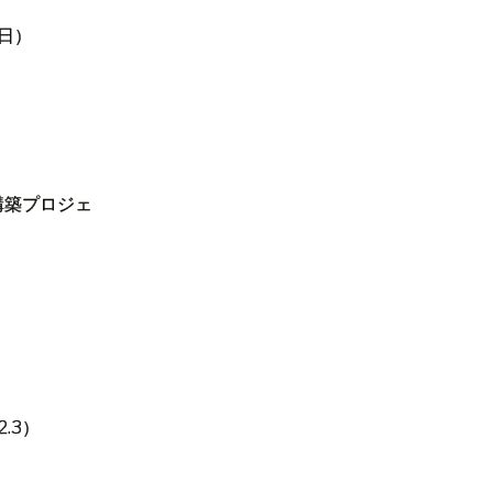
日）
構築プロジェ
2.3
）